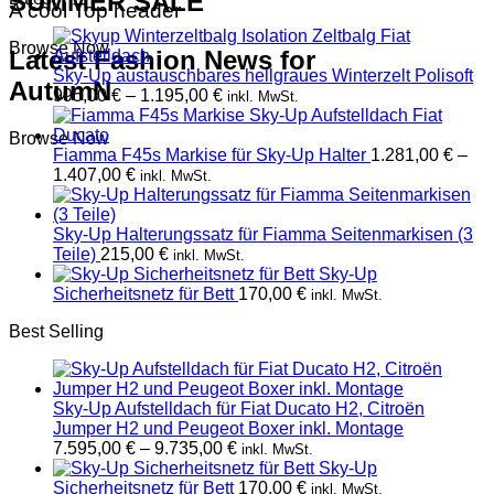
SUMMER SALE
A cool Top header
Browse Now
Latest Fashion News for
Sky-Up austauschbares hellgraues Winterzelt Polisoft
AutumN
Preisspanne:
995,00
€
–
1.195,00
€
inkl. MwSt.
995,00 €
bis
Browse Now
1.195,00 €
Fiamma F45s Markise für Sky-Up Halter
1.281,00
€
–
Preisspanne:
1.407,00
€
inkl. MwSt.
1.281,00 €
bis
1.407,00 €
Sky-Up Halterungssatz für Fiamma Seitenmarkisen (3
Teile)
215,00
€
inkl. MwSt.
Sky-Up
Sicherheitsnetz für Bett
170,00
€
inkl. MwSt.
Best Selling
Sky-Up Aufstelldach für Fiat Ducato H2, Citroën
Jumper H2 und Peugeot Boxer inkl. Montage
Preisspanne:
7.595,00
€
–
9.735,00
€
inkl. MwSt.
7.595,00 €
Sky-Up
bis
Sicherheitsnetz für Bett
170,00
€
inkl. MwSt.