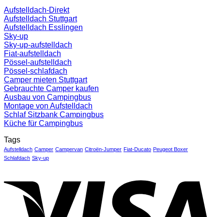
Aufstelldach-Direkt
Aufstelldach Stuttgart
Aufstelldach Esslingen
Sky-up
Sky-up-aufstelldach
Fiat-aufstelldach
Pössel-aufstelldach
Pössel-schlafdach
Camper mieten Stuttgart
Gebrauchte Camper kaufen
Ausbau von Campingbus
Montage von Aufstelldach
Schlaf Sitzbank Campingbus
Küche für Campingbus
Tags
Aufstelldach
Camper
Campervan
Citroën-Jumper
Fiat-Ducato
Peugeot Boxer
Schlafdach
Sky-up
V