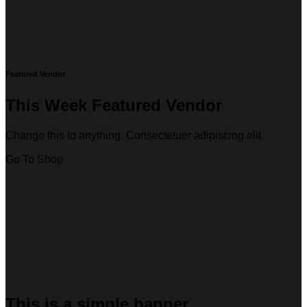
Featured Vendor
This Week Featured Vendor
Change this to anything. Consectetuer adipiscing elit.
Go To Shop
This is a simple banner