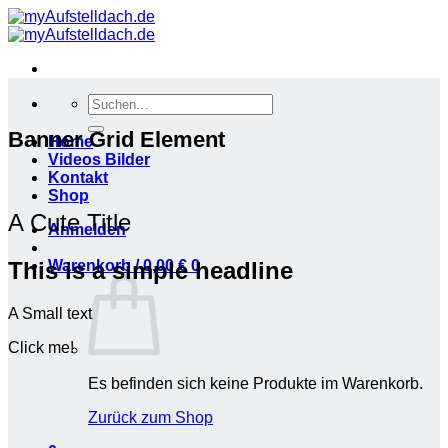
Zum
Inhalt
springen
Suchen
nach:
Banner Grid Element
Home
Videos Bilder
Kontakt
Shop
A Cute Title
Anmelden
Warenkorb /
0,00
€
0
This is a simple headline
A Small text
Click me!
Es befinden sich keine Produkte im Warenkorb.
Zurück zum Shop