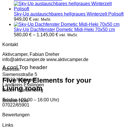
9.735,00 €
Sky-Up austauschbares hellgraues Winterzelt Polisoft
949,00
€
inkl. MwSt.
Sky-Up Dachfenster Dometic Midi-Heki 70x50 cm
Preisspanne:
580,00
€
–
1.145,00
€
inkl. MwSt.
580,00 €
Kontakt
bis
1.145,00 €
Aktivcamper, Fabian Dreher
info@aktivcamper.de www.aktivcamper.de
A cool Top header
Adresse:
Siemensstraße 5
Five Key Elements for your
72622 Nürtingen
Landkreis Esslingen
Living room
Baden Württemberg
Telefon ( 09:00 – 16:00 Uhr)
Browse Now
07022/65901
Bewertungen
Links