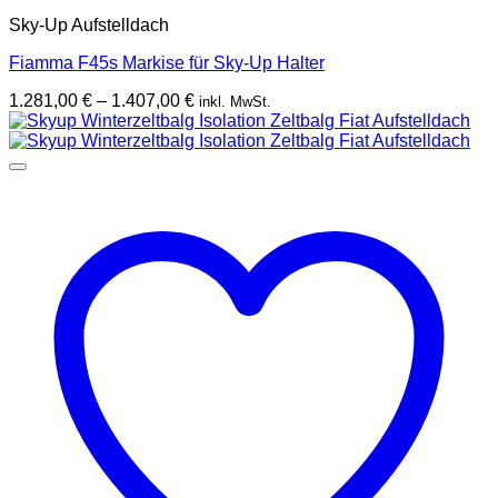
Sky-Up Aufstelldach
Fiamma F45s Markise für Sky-Up Halter
Preisspanne:
1.281,00
€
–
1.407,00
€
inkl. MwSt.
1.281,00 €
bis
1.407,00 €