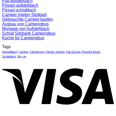
Fiat-aufstelldach
Pössel-aufstelldach
Pössel-schlafdach
Camper mieten Stuttgart
Gebrauchte Camper kaufen
Ausbau von Campingbus
Montage von Aufstelldach
Schlaf Sitzbank Campingbus
Küche für Campingbus
Tags
Aufstelldach
Camper
Campervan
Citroën-Jumper
Fiat-Ducato
Peugeot Boxer
Schlafdach
Sky-up
V