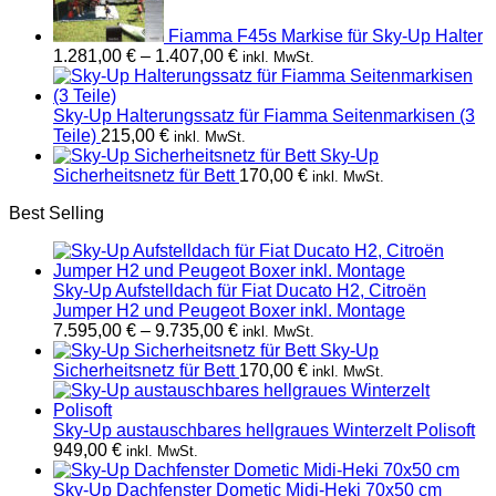
Fiamma F45s Markise für Sky-Up Halter
Preisspanne:
1.281,00
€
–
1.407,00
€
inkl. MwSt.
1.281,00 €
bis
1.407,00 €
Sky-Up Halterungssatz für Fiamma Seitenmarkisen (3
Teile)
215,00
€
inkl. MwSt.
Sky-Up
Sicherheitsnetz für Bett
170,00
€
inkl. MwSt.
Best Selling
Sky-Up Aufstelldach für Fiat Ducato H2, Citroën
Jumper H2 und Peugeot Boxer inkl. Montage
Preisspanne:
7.595,00
€
–
9.735,00
€
inkl. MwSt.
7.595,00 €
Sky-Up
bis
Sicherheitsnetz für Bett
170,00
€
inkl. MwSt.
9.735,00 €
Sky-Up austauschbares hellgraues Winterzelt Polisoft
949,00
€
inkl. MwSt.
Sky-Up Dachfenster Dometic Midi-Heki 70x50 cm