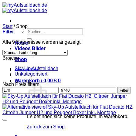
Zum
Inhalt
springen
Start
/
Shop
Suchen
Filter
nach:
Alle 9 Ergebnisse werden angezeigt
Home
Videos Bilder
Kontakt
Browse
Shop
Sky-Up Aufstelldach
Anmelden
Unkategorisiert
Warenkorb /
0,00
€
0
Nach Preis filtern
Min.
Max.
Filter
Preis
Preis
Es befinden sich keine Produkte im Warenkorb.
Zurück zum Shop