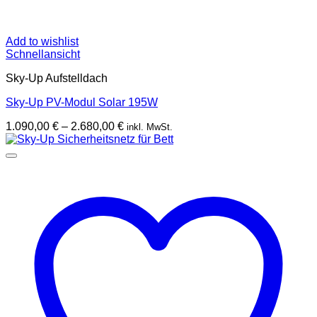
Add to wishlist
Schnellansicht
Sky-Up Aufstelldach
Sky-Up PV-Modul Solar 195W
Preisspanne:
1.090,00
€
–
2.680,00
€
inkl. MwSt.
1.090,00 €
bis
2.680,00 €