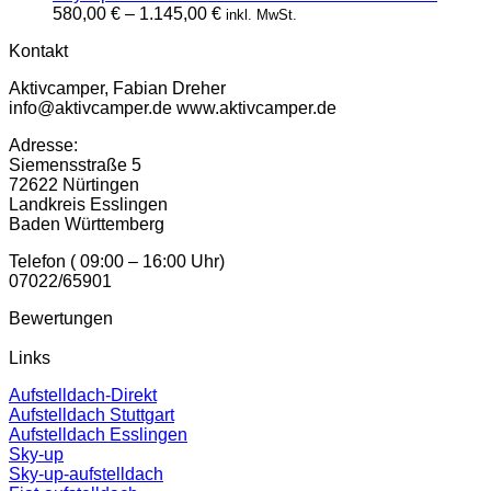
Preisspanne:
580,00
€
–
1.145,00
€
inkl. MwSt.
580,00 €
Kontakt
bis
1.145,00 €
Aktivcamper, Fabian Dreher
info@aktivcamper.de www.aktivcamper.de
Adresse:
Siemensstraße 5
72622 Nürtingen
Landkreis Esslingen
Baden Württemberg
Telefon ( 09:00 – 16:00 Uhr)
07022/65901
Bewertungen
Links
Aufstelldach-Direkt
Aufstelldach Stuttgart
Aufstelldach Esslingen
Sky-up
Sky-up-aufstelldach