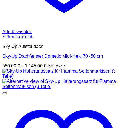
Add to wishlist
Schnellansicht
Sky-Up Aufstelldach
Sky-Up Dachfenster Dometic Midi-Heki 70×50 cm
Preisspanne:
580,00
€
–
1.145,00
€
inkl. MwSt.
580,00 €
bis
1.145,00 €