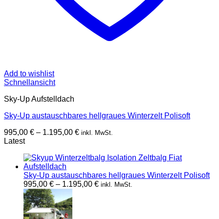
Add to wishlist
Schnellansicht
Sky-Up Aufstelldach
Sky-Up austauschbares hellgraues Winterzelt Polisoft
Preisspanne:
995,00
€
–
1.195,00
€
inkl. MwSt.
995,00 €
Latest
bis
1.195,00 €
Sky-Up austauschbares hellgraues Winterzelt Polisoft
Preisspanne:
995,00
€
–
1.195,00
€
inkl. MwSt.
995,00 €
bis
1.195,00 €