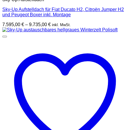
Sky-Up Aufstelldach für Fiat Ducato H2, Citroën Jumper H2
und Peugeot Boxer inkl. Montage
Preisspanne:
7.595,00
€
–
9.735,00
€
inkl. MwSt.
7.595,00 €
bis
9.735,00 €