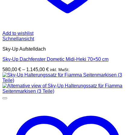
Add to wishlist
Schnellansicht
Sky-Up Aufstelldach
Sky-Up Dachfenster Dometic Midi-Heki 70×50 cm
Preisspanne:
580,00
€
–
1.145,00
€
inkl. MwSt.
580,00 €
bis
1.145,00 €