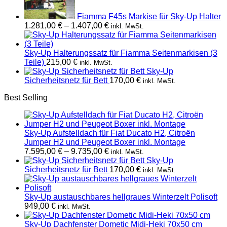
Fiamma F45s Markise für Sky-Up Halter
Preisspanne:
1.281,00
€
–
1.407,00
€
inkl. MwSt.
1.281,00 €
bis
1.407,00 €
Sky-Up Halterungssatz für Fiamma Seitenmarkisen (3
Teile)
215,00
€
inkl. MwSt.
Sky-Up
Sicherheitsnetz für Bett
170,00
€
inkl. MwSt.
Best Selling
Sky-Up Aufstelldach für Fiat Ducato H2, Citroën
Jumper H2 und Peugeot Boxer inkl. Montage
Preisspanne:
7.595,00
€
–
9.735,00
€
inkl. MwSt.
7.595,00 €
Sky-Up
bis
Sicherheitsnetz für Bett
170,00
€
inkl. MwSt.
9.735,00 €
Sky-Up austauschbares hellgraues Winterzelt Polisoft
949,00
€
inkl. MwSt.
Sky-Up Dachfenster Dometic Midi-Heki 70x50 cm