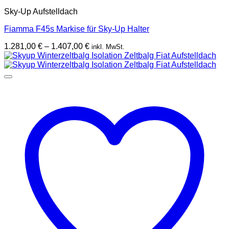
Sky-Up Aufstelldach
Fiamma F45s Markise für Sky-Up Halter
Preisspanne:
1.281,00
€
–
1.407,00
€
inkl. MwSt.
1.281,00 €
bis
1.407,00 €