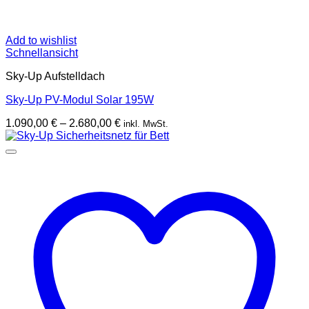
Add to wishlist
Schnellansicht
Sky-Up Aufstelldach
Sky-Up PV-Modul Solar 195W
Preisspanne:
1.090,00
€
–
2.680,00
€
inkl. MwSt.
1.090,00 €
bis
2.680,00 €