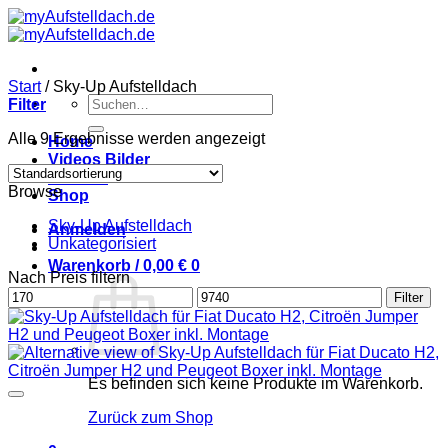
Zum
Inhalt
springen
Start
/
Sky-Up Aufstelldach
Suchen
Filter
nach:
Alle 9 Ergebnisse werden angezeigt
Home
Videos Bilder
Kontakt
Browse
Shop
Sky-Up Aufstelldach
Anmelden
Unkategorisiert
Warenkorb /
0,00
€
0
Nach Preis filtern
Min.
Max.
Filter
Preis
Preis
Es befinden sich keine Produkte im Warenkorb.
Zurück zum Shop