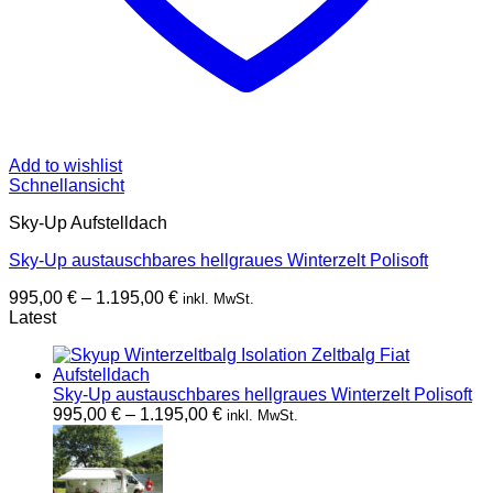
Add to wishlist
Schnellansicht
Sky-Up Aufstelldach
Sky-Up austauschbares hellgraues Winterzelt Polisoft
Preisspanne:
995,00
€
–
1.195,00
€
inkl. MwSt.
995,00 €
Latest
bis
1.195,00 €
Sky-Up austauschbares hellgraues Winterzelt Polisoft
Preisspanne:
995,00
€
–
1.195,00
€
inkl. MwSt.
995,00 €
bis
1.195,00 €