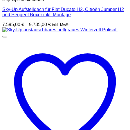
Sky-Up Aufstelldach für Fiat Ducato H2, Citroën Jumper H2
und Peugeot Boxer inkl. Montage
Preisspanne:
7.595,00
€
–
9.735,00
€
inkl. MwSt.
7.595,00 €
bis
9.735,00 €