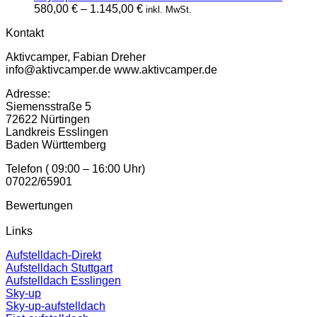
Preisspanne:
580,00
€
–
1.145,00
€
inkl. MwSt.
580,00 €
Kontakt
bis
1.145,00 €
Aktivcamper, Fabian Dreher
info@aktivcamper.de www.aktivcamper.de
Adresse:
Siemensstraße 5
72622 Nürtingen
Landkreis Esslingen
Baden Württemberg
Telefon ( 09:00 – 16:00 Uhr)
07022/65901
Bewertungen
Links
Aufstelldach-Direkt
Aufstelldach Stuttgart
Aufstelldach Esslingen
Sky-up
Sky-up-aufstelldach