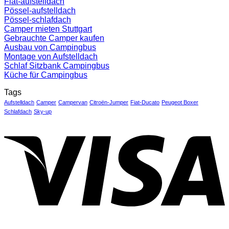
Fiat-aufstelldach
Pössel-aufstelldach
Pössel-schlafdach
Camper mieten Stuttgart
Gebrauchte Camper kaufen
Ausbau von Campingbus
Montage von Aufstelldach
Schlaf Sitzbank Campingbus
Küche für Campingbus
Tags
Aufstelldach
Camper
Campervan
Citroën-Jumper
Fiat-Ducato
Peugeot Boxer
Schlafdach
Sky-up
V