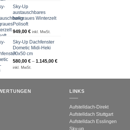
Sky-Up
austauschbares
hellgraues Winterzelt
Polisoft
949,00
€
inkl. MwSt.
Sky-Up Dachfenster
Dometic Midi-Heki
70x50 cm
Preisspanne:
580,00
€
–
1.145,00
€
580,00 €
inkl. MwSt.
bis
1.145,00 €
WERTUNGEN
LINKS
Aufstelldach-Direkt
Aufstelldach Stuttgart
Aufstelldach Esslingen
Sky-up