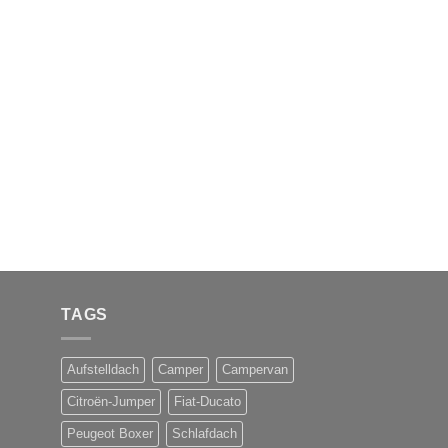
TAGS
Aufstelldach
Camper
Campervan
Citroën-Jumper
Fiat-Ducato
Peugeot Boxer
Schlafdach