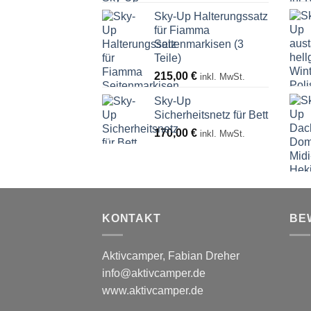
1.281,00 €
Sky-Up Halterungssatz
bis
für Fiamma
1.407,00 €
Seitenmarkisen (3
Teile)
215,00
€
inkl. MwSt.
Sky-Up
Sicherheitsnetz für Bett
170,00
€
inkl. MwSt.
KONTAKT
BE
Aktivcamper, Fabian Dreher
info@aktivcamper.de
www.aktivcamper.de