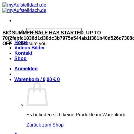
Zum
Inhalt
springen
Suchen
BIG SUMMER SALE HAS STARTED. UP TO
nach:
70{2febfc1036d1d30dc3b7975e544ab1f381b40d526c7308
Home
OFF
Make sure you
Videos Bilder
Kontakt
Shop
Anmelden
Warenkorb /
0,00
€
0
Es befinden sich keine Produkte im Warenkorb.
Zurück zum Shop