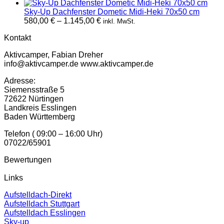
Sky-Up Dachfenster Dometic Midi-Heki 70x50 cm
Preisspanne:
580,00
€
–
1.145,00
€
inkl. MwSt.
580,00 €
Kontakt
bis
1.145,00 €
Aktivcamper, Fabian Dreher
info@aktivcamper.de www.aktivcamper.de
Adresse:
Siemensstraße 5
72622 Nürtingen
Landkreis Esslingen
Baden Württemberg
Telefon ( 09:00 – 16:00 Uhr)
07022/65901
Bewertungen
Links
Aufstelldach-Direkt
Aufstelldach Stuttgart
Aufstelldach Esslingen
Sky-up