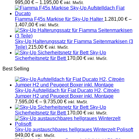
Preisspanne:
995,00
€
–
1.195,00
€
inkl. MwSt.
995,00 €
bis
1.195,00 €
Fiamma F45s Markise für Sky-Up Halter
1.281,00
€
–
Preisspanne:
1.407,00
€
inkl. MwSt.
1.281,00 €
bis
1.407,00 €
Sky-Up Halterungssatz für Fiamma Seitenmarkisen (3
Teile)
215,00
€
inkl. MwSt.
Sky-Up
Sicherheitsnetz für Bett
170,00
€
inkl. MwSt.
Best Selling
Sky-Up Aufstelldach für Fiat Ducato H2, Citroën
Jumper H2 und Peugeot Boxer inkl. Montage
Preisspanne:
7.595,00
€
–
9.735,00
€
inkl. MwSt.
7.595,00 €
Sky-Up
bis
Sicherheitsnetz für Bett
170,00
€
inkl. MwSt.
9.735,00 €
Sky-Up austauschbares hellgraues Winterzelt Polisoft
949,00
€
inkl. MwSt.