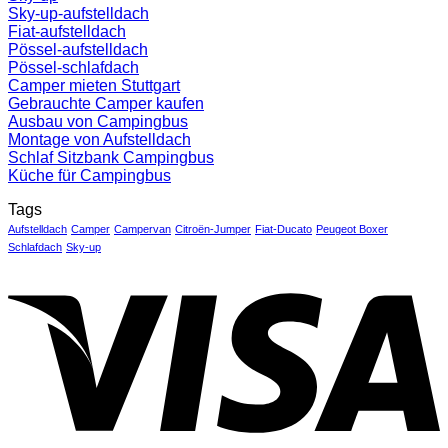
Sky-up-aufstelldach
Fiat-aufstelldach
Pössel-aufstelldach
Pössel-schlafdach
Camper mieten Stuttgart
Gebrauchte Camper kaufen
Ausbau von Campingbus
Montage von Aufstelldach
Schlaf Sitzbank Campingbus
Küche für Campingbus
Tags
Aufstelldach
Camper
Campervan
Citroën-Jumper
Fiat-Ducato
Peugeot Boxer
Schlafdach
Sky-up
V